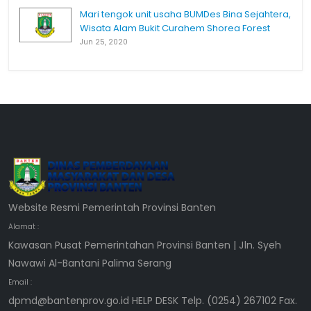
Mari tengok unit usaha BUMDes Bina Sejahtera,
Wisata Alam Bukit Curahem Shorea Forest
Jun 25, 2020
Website Resmi Pemerintah Provinsi Banten
Alamat :
Kawasan Pusat Pemerintahan Provinsi Banten | Jln. Syeh
Nawawi Al-Bantani Palima Serang
Email :
dpmd@bantenprov.go.id HELP DESK Telp. (0254) 267102 Fax.